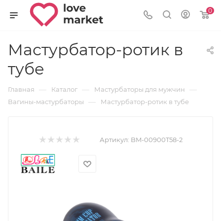
0
Мастурбатор-ротик в
тубе
—
—
—
Главная
Каталог
Мастурбаторы для мужчин
—
Вагины-мастурбаторы
Мастурбатор-ротик в тубе
Артикул:
BM-00900T58-2