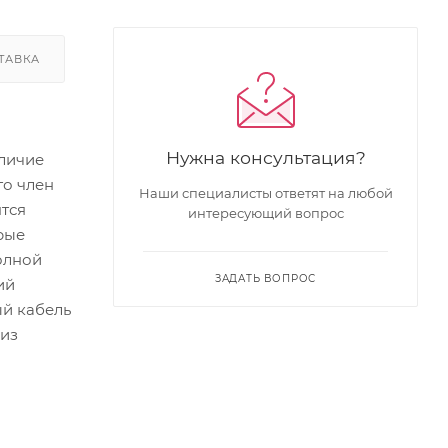
ТАВКА
Нужна консультация?
тличие
го член
Наши специалисты ответят на любой
ятся
интересующий вопрос
рые
олной
ЗАДАТЬ ВОПРОС
ий
ый кабель
 из