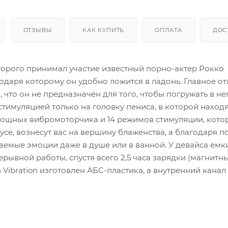
ОТЗЫВЫ
КАК КУПИТЬ
ОПЛАТА
ДОС
которого принимал участие известный порно-актер Рокко
одаря которому он удобно ложится в ладонь. Главное о
м, что он не предназначен для того, чтобы погружать в не
стимуляцией только на головку пениса, в которой наход
мощных вибромоторчика и 14 режимов стимуляции, кото
е, вознесут вас на вершину блаженства, а благодаря п
емые эмоции даже в душе или в ванной. У девайса емк
рывной работы, спустя всего 2,5 часа зарядки (магнитн
n Vibration изготовлен АБС-пластика, а внутренний канал