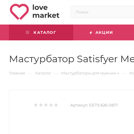
КАТАЛОГ
АКЦИИ
Мастурбатор Satisfyer Me
—
—
—
Главная
Каталог
Мастурбаторы для мужчин
Ма
Артикул:
EE73-626-0617