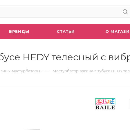
БРЕНДЫ
СТАТЬИ
О МАГАЗ
убусе HEDY телесный с ви
—
агины-мастурбаторы
Мастурбатор вагина в тубусе HEDY те