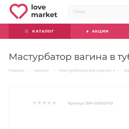
КАТАЛОГ
АКЦИИ
Мастурбатор вагина в т
—
—
—
Главная
Каталог
Мастурбаторы для мужчин
В
Артикул:
BM-00900T49