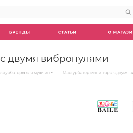
БРЕНДЫ
СТАТЬИ
О МАГАЗ
 с двумя вибропулями
—
стурбаторы для мужчин
Мастурбатор мини-торс, с двумя 