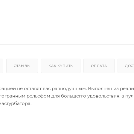
ОТЗЫВЫ
КАК КУПИТЬ
ОПЛАТА
ДОС
брацией не оставят вас равнодушным. Выполнен из реал
гогранным рельефом для большегго удовольствия, а пуль
мастурбатора.