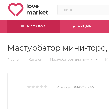
КАТАЛОГ
АКЦИИ
Мастурбатор мини-торс,
—
—
—
Главная
Каталог
Мастурбаторы для мужчин
Ма
Артикул:
BM-009023Z-1