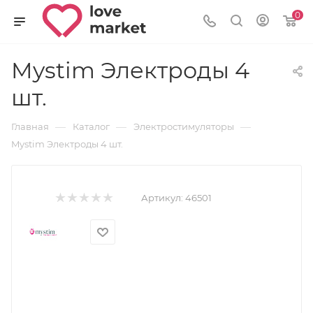
0
Mystim Электроды 4
шт.
—
—
—
Главная
Каталог
Электростимуляторы
Mystim Электроды 4 шт.
Артикул:
46501