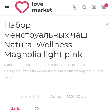
0
Набор
менструальных чаш
Natural Wellness
Magnolia light pink
—
—
—
Главная
Каталог
Менструальные чаши
Набор менструальных чаш Natural Wellness Magnolia light
pink
Артикул:
4000-05lola