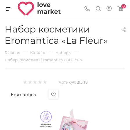
0
Набор косметики
Eromantica «La Fleur»
—
—
—
Главная
Каталог
Наборы
Набор косметики Eromantica «La Fleur»
Артикул:
215118
Eromantica