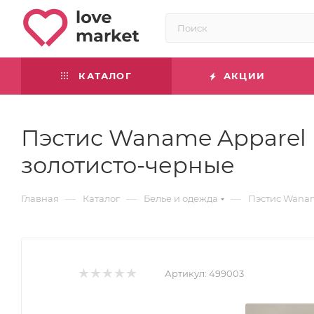
КАТАЛОГ
АКЦИИ
Пэстис Waname Apparel H
золотисто-черные
—
—
—
Главная
Каталог
Белье и одежда
Пэстис Waname
Артикул:
499003