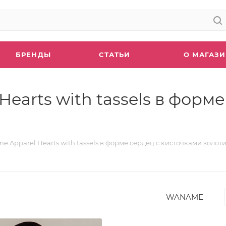
БРЕНДЫ
СТАТЬИ
О МАГАЗ
earts with tassels в форм
 Apparel Hearts with tassels в форме сердец с кисточками золот
WANAME