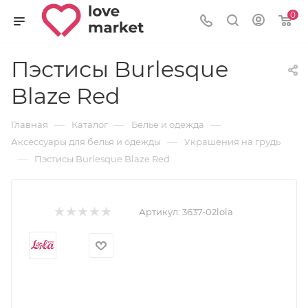
0
Пэстисы Burlesque
Blaze Red
—
—
—
Главная
Каталог
Белье и одежда
—
Аксессуары для белья и одежды
Украшения на грудь
—
Пэстисы Burlesque Blaze Red
Артикул:
3637-02lola