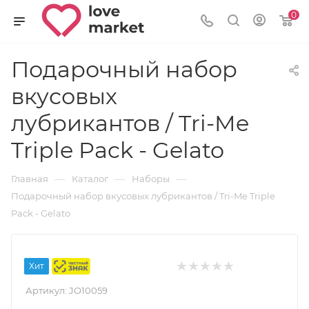
0
Подарочный набор
вкусовых
лубрикантов / Tri-Me
Triple Pack - Gelato
—
—
—
Главная
Каталог
Наборы
Подарочный набор вкусовых лубрикантов / Tri-Me Triple
Pack - Gelato
Хит
Маркировка
Артикул:
JO10059