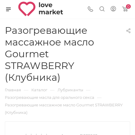
0
Разогревающие
массажное масло
Gourmet
STRAWBERRY
(Клубника)
—
—
—
Главная
Каталог
Лубриканты
—
Разогревающие масла для орального секса
Разогревающие массажное масло Gourmet STRAWBERRY
(Клубника)