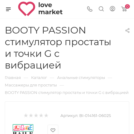
0
BOOTY PASSION
стимулятор простаты
и точки G с
вибрацией
—
—
—
Главная
Каталог
Анальные стимуляторы
—
Массажеры для простаты
BOOTY PASSION стимулятор простаты и точки G с вибрацией
Артикул:
BI-014161-0602S