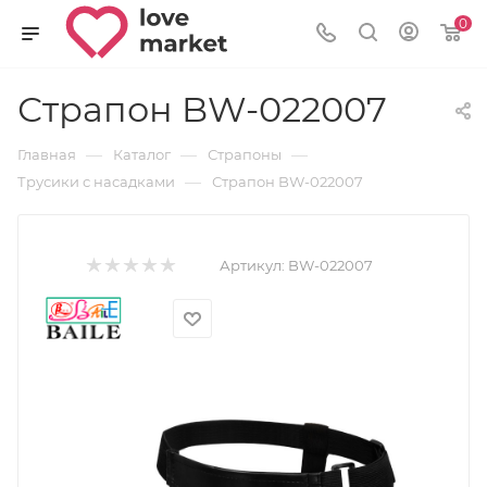
0
Страпон BW-022007
—
—
—
Главная
Каталог
Страпоны
—
Трусики с насадками
Страпон BW-022007
Артикул:
BW-022007