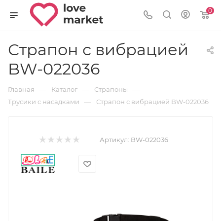
0
Страпон с вибрацией
BW-022036
—
—
—
Главная
Каталог
Страпоны
—
Трусики с насадками
Страпон с вибрацией BW-022036
Артикул:
BW-022036