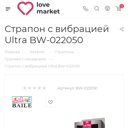
0
Страпон с вибрацией
Ultra BW-022050
—
—
—
Главная
Каталог
Страпоны
—
Трусики с насадками
Страпон с вибрацией Ultra BW-022050
Артикул:
BW-022050