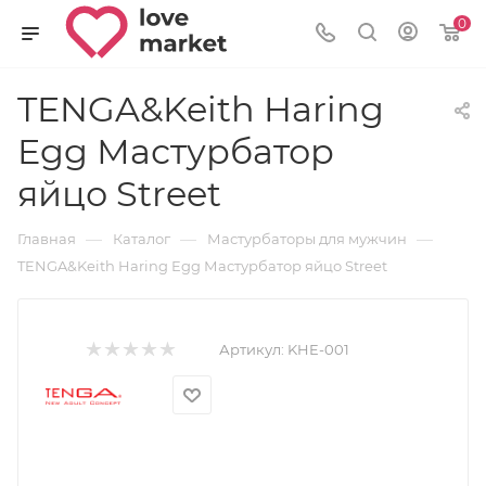
0
TENGA&Keith Haring
Egg Мастурбатор
яйцо Street
—
—
—
Главная
Каталог
Мастурбаторы для мужчин
TENGA&Keith Haring Egg Мастурбатор яйцо Street
Артикул:
KHE-001