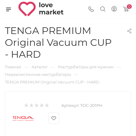
0
TENGA PREMIUM
Original Vacuum CUP
- HARD
—
—
—
Главная
Каталог
Мастурбаторы для мужчин
—
Нереалистичные мастурбаторы
TENGA PREMIUM Original Vacuum CUP - HARD
Артикул:
TOC-201PH