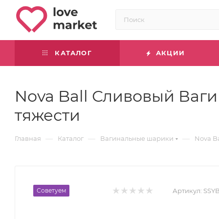
КАТАЛОГ
АКЦИИ
Nova Ball Сливовый Ва
тяжести
—
—
—
Главная
Каталог
Вагинальные шарики
Nova B
Советуем
Артикул:
SSY