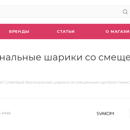
БРЕНДЫ
СТАТЬИ
О МАГАЗ
гинальные шарики со сме
all Сливовый Вагинальные шарики со смещенным центром тяжес
B-PMR