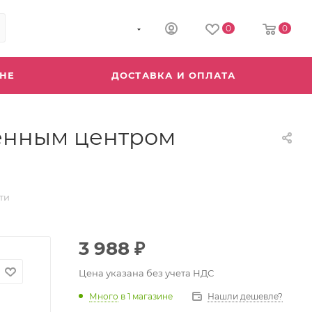
8 (800) 555-04-64
0
0
ИНЕ
ДОСТАВКА И ОПЛАТА
щенным центром
ти
3 988
₽
Цена указана без учета НДС
Много
в 1 магазине
Нашли дешевле?