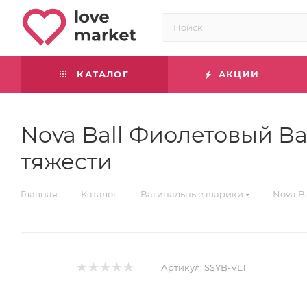
КАТАЛОГ
АКЦИИ
Nova Ball Фиолетовый 
тяжести
—
—
—
Главная
Каталог
Вагинальные шарики
Nova B
Артикул:
SSYB-VLT