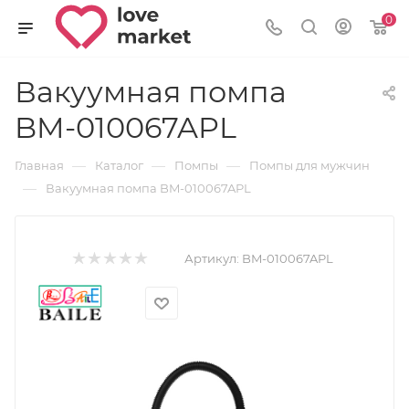
0
Вакуумная помпа
BM-010067APL
—
—
—
Главная
Каталог
Помпы
Помпы для мужчин
—
Вакуумная помпа BM-010067APL
Артикул:
BM-010067APL