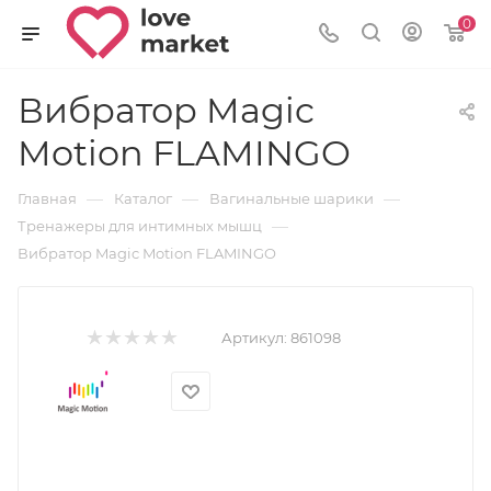
0
Вибратор Magic
Motion FLAMINGO
—
—
—
Главная
Каталог
Вагинальные шарики
—
Тренажеры для интимных мышц
Вибратор Magic Motion FLAMINGO
Артикул:
861098