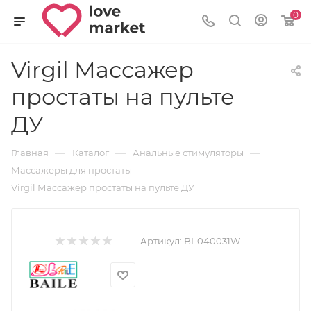
0
Virgil Массажер
простаты на пульте
ДУ
—
—
—
Главная
Каталог
Анальные стимуляторы
—
Массажеры для простаты
Virgil Массажер простаты на пульте ДУ
Артикул:
BI-040031W