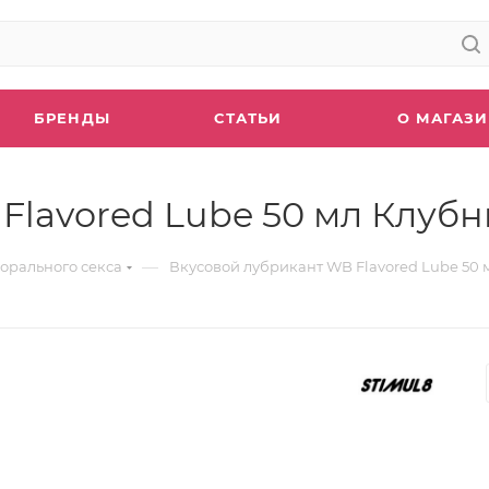
БРЕНДЫ
СТАТЬИ
О МАГАЗ
Flavored Lube 50 мл Клубн
—
орального секса
Вкусовой лубрикант WB Flavored Lube 50 