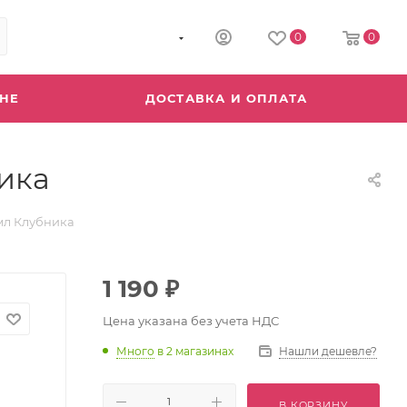
8 (800) 555-04-64
0
0
ИНЕ
ДОСТАВКА И ОПЛАТА
ика
мл Клубника
1 190
₽
Цена указана без учета НДС
Много
в 2 магазинах
Нашли дешевле?
В КОРЗИНУ