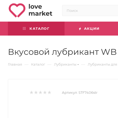
КАТАЛОГ
АКЦИИ
Вкусовой лубрикант WB 
—
—
—
Главная
Каталог
Лубриканты
Лубриканты для 
Артикул:
STF7406str