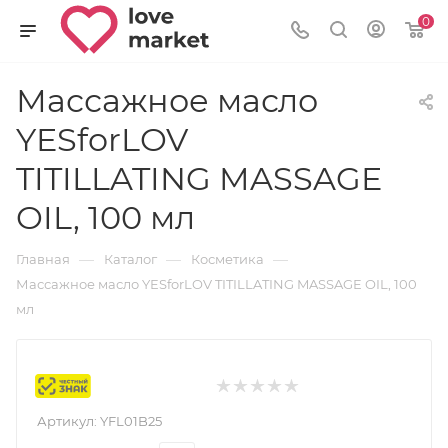
0
Массажное масло
YESforLOV
TITILLATING MASSAGE
OIL, 100 мл
—
—
—
Главная
Каталог
Косметика
Массажное масло YESforLOV TITILLATING MASSAGE OIL, 100
мл
Маркировка
Артикул:
YFL01B25