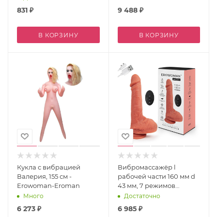
831
₽
9 488
₽
В КОРЗИНУ
В КОРЗИНУ
Кукла с вибрацией
Вибромассажёр l
Валерия, 155 см -
рабочей части 160 мм d
Erowoman-Eroman
43 мм, 7 режимов
возвратно-
Много
Достаточно
поступательных
6 273
₽
6 985
₽
движений, нагрев