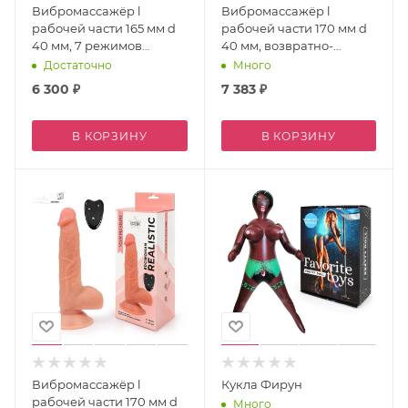
Вибромассажёр l
Вибромассажёр l
рабочей части 165 мм d
рабочей части 170 мм d
40 мм, 7 режимов
40 мм, возвратно-
возвратно-
поступательный,
Достаточно
Много
поступательных
движение шариков
6 300
₽
7 383
₽
движений, вибрация,
внутри арт.
В КОРЗИНУ
В КОРЗИНУ
Вибромассажёр l
Кукла Фирун
рабочей части 170 мм d
Много