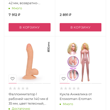
42 мм, возвратно-
поступательный арт. er-
Много
30071
7 912
₽
2 891
₽
В КОРЗИНУ
В КОРЗИНУ
Фаллоимитатор l
Кукла Анжелика от
рабочей части 140 мм d
Erowoman-Eroman
35 мм, цвет телесный,
Много
pvc арт. er-30055
Достаточно