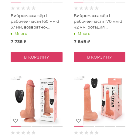
Вибромассажёр l
Вибромассажёр l
рабочей части 160 мм d
рабочей части 170 мм d
37 мм, возвратно-
42 мм, ротация,
поступательный арт. er-
возвратно-
Много
Много
30073
поступательный арт. er-
7 736
₽
7 649
₽
30072
В КОРЗИНУ
В КОРЗИНУ