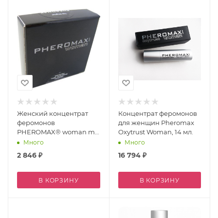
Женский концентрат
Концентрат феромонов
феромонов
для женщин Pheromax
PHEROMAX® woman mit
Oxytrust Woman, 14 мл.
Oxytrust, 1 мл.
Много
Много
2 846
₽
16 794
₽
В КОРЗИНУ
В КОРЗИНУ