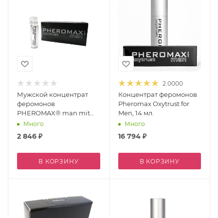
2.0000
Мужской концентрат
Концентрат феромонов
феромонов
Pheromax Oxytrust for
PHEROMAX® man mit
Men, 14 мл.
Oxytrust, 1 мл.
Много
Много
2 846
₽
16 794
₽
В КОРЗИНУ
В КОРЗИНУ