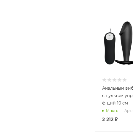
Анальный ви
с пультом упр
ф-ций 10 см
Много
Арт.
2 212
₽