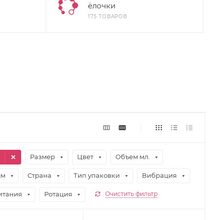
ёлочки
175 ТОВАРОВ
1
Размер
Цвет
Объем мл.
см
Страна
Тип упаковки
Вибрация
итания
Ротация
Очистить фильтр