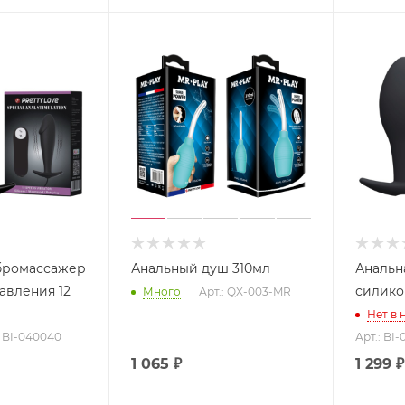
бромассажер
Анальный душ 310мл
Анальн
авления 12
силико
Много
Арт.: QX-003-MR
Нет в 
: BI-040040
Арт.: BI
1 065
₽
1 299
₽