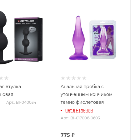
ая втулка
Анальная пробка с
новая
утонченным кончиком
темно фиолетовая
Арт.: BI-040034
Нет в наличии
Арт.: BI-017006-0603
775
₽