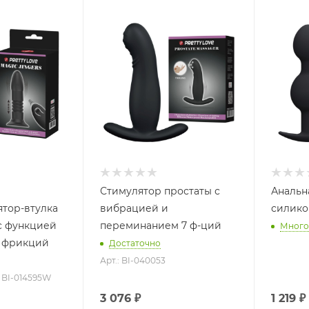
Стимулятор простаты с
Анальн
тор-втулка
вибрацией и
силико
 с функцией
переминанием 7 ф-ций
Много
х фрикций
Достаточно
Арт.: BI-040053
: BI-014595W
3 076
₽
1 219
₽