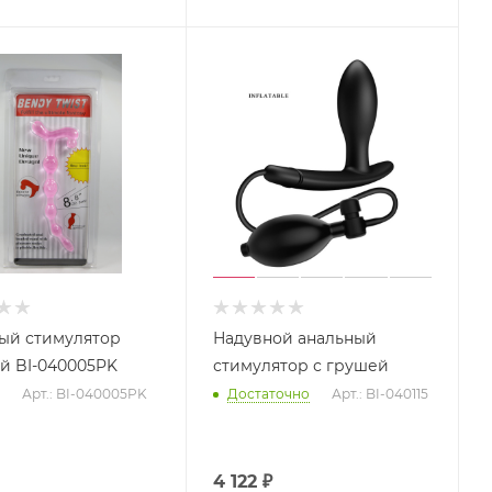
ый стимулятор
Надувной анальный
розовый BI-040005PK
стимулятор с грушей
Арт.: BI-040005PK
Достаточно
Арт.: BI-040115
4 122
₽