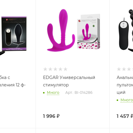
бка с
EDGAR Универсальный
Анальн
ления 12 ф-
стимулятор
пульто
ций
Много
Арт.: BI-014286
Много
1 996
₽
1 457