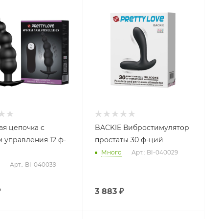
ая цепочка с
BACKIE Вибростимулятор
м управления 12 ф-
простаты 30 ф-ций
Много
Арт.: BI-040029
Арт.: BI-040039
₽
3 883
₽