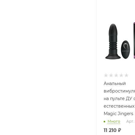
Анальный
вибростимуля
на пульте ДУ
естественны
Magic Jingers
Много
Арт.
11 210
₽