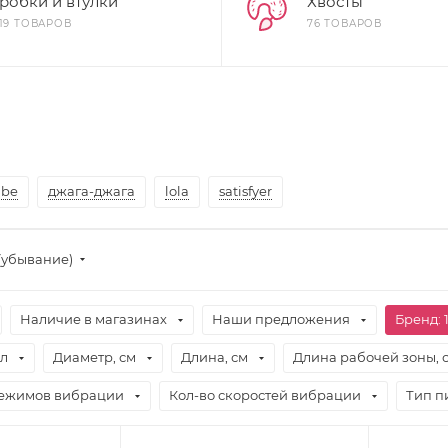
робки и втулки
Хвосты
919 ТОВАРОВ
76 ТОВАРОВ
ibe
джага-джага
lola
satisfyer
(убывание)
Наличие в магазинах
Наши предложения
Бренд
: 
л
Диаметр, см
Длина, см
Длина рабочей зоны, 
режимов вибрации
Кол-во скоростей вибрации
Тип п