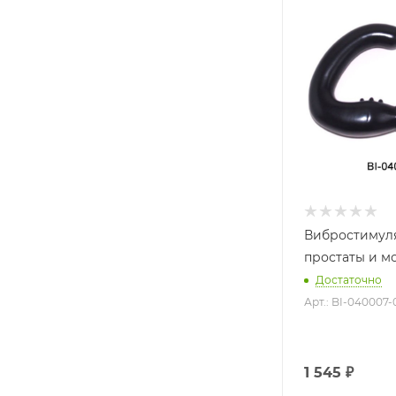
Вибростимул
простаты и м
Достаточно
Арт.: BI-040007-
1 545
₽