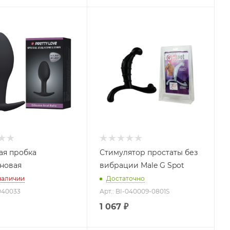
ая пробка
Стимулятор простаты без
новая
вибрации Male G Spot
наличии
Достаточно
-040033
Арт.: BI-040009-0801S
1 067
₽