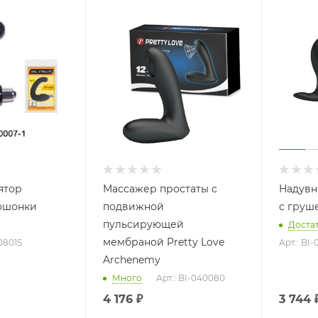
ятор
Массажер простаты с
Надувн
ошонки
подвижной
с груш
пульсирующей
Доста
мембраной Pretty Love
0801S
Арт.: BI
Archenemy
Много
Арт.: BI-040080
4 176
₽
3 744