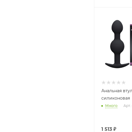
Анальная вту
силиконовая
Много
Арт.
1 513
₽