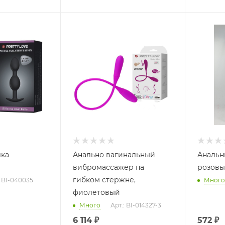
лка
Анально вагинальный
Анальн
вибромассажер на
гибком стержне,
: BI-040035
Много
фиолетовый
Много
Арт.: BI-014327-3
6 114
₽
572
₽