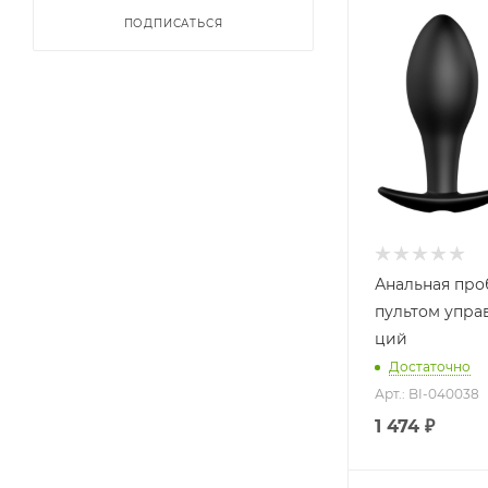
ПОДПИСАТЬСЯ
Анальная про
пультом управ
ций
Достаточно
Арт.: BI-040038
1 474
₽