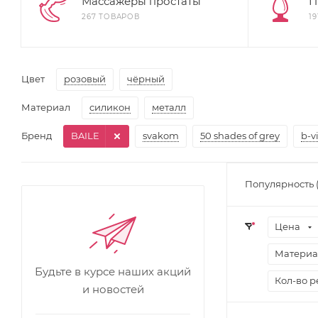
Массажеры простаты
П
267 ТОВАРОВ
1
Цвет
розовый
чёрный
Материал
cиликон
металл
Бренд
BAILE
svakom
50 shades of grey
b-v
Популярность 
Цена
Материа
Будьте в курсе наших акций
Кол-во 
и новостей