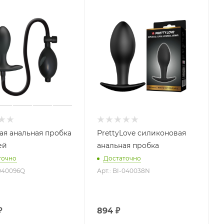
ая анальная пробка
PrettyLove силиконовая
ей
анальная пробка
точно
Достаточно
-040096Q
Арт.: BI-040038N
₽
894
₽