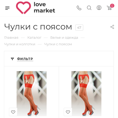
0
Чулки с поясом
47
—
—
—
Главная
Каталог
Белье и одежда
—
Чулки и колготки
Чулки с поясом
ФИЛЬТР