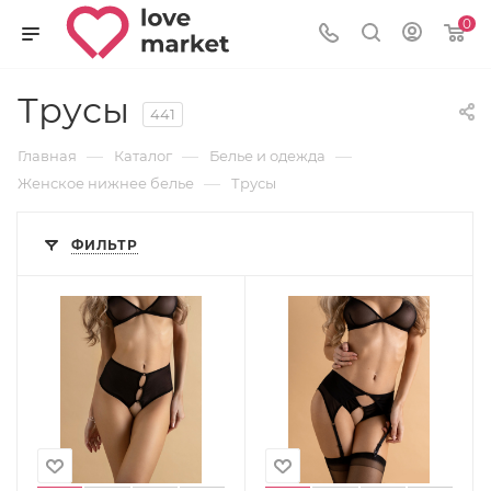
0
Трусы
441
—
—
—
Главная
Каталог
Белье и одежда
—
Женское нижнее белье
Трусы
ФИЛЬТР