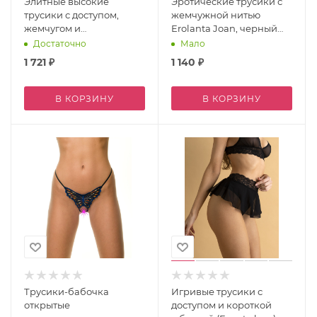
Элитные высокие
Эротические трусики с
трусики с доступом,
жемчужной нитью
жемчугом и
Erolanta Joan, черный
кружевными вставками
(50-52)
Достаточно
Мало
(Easy to love) S/M
1 721
₽
1 140
₽
В КОРЗИНУ
В КОРЗИНУ
Трусики-бабочка
Игривые трусики с
открытые
доступом и короткой