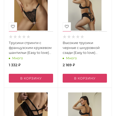
Трусики стринги с
Высокие трусики
французским кружевом
черные с шнуровкой
шантильи (Easy to love)
сзади (Easy to love)
L/XL (46-48)
XXL/XXXL (50-52)
Много
Много
1 332
₽
2 169
₽
В КОРЗИНУ
В КОРЗИНУ