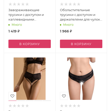
Завораживающие
Обольстительные
трусики с доступом и
трусики с доступом и
каплевидными
держателями для чулок
вырезами (Easy to love)
(Easy to love) L/XL
Много
Много
L/XL
1 419
₽
1 966
₽
В КОРЗИНУ
В КОРЗИНУ