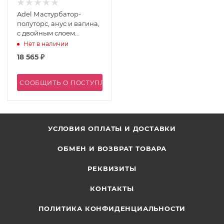
Adel Мастурбатор-
полуторс, анус и вагина,
с двойным слоем
материала и вибрацией
Нет в наличии
18 565
₽
СООБЩИТЬ О ПОСТУПЛЕНИИ
УСЛОВИЯ ОПЛАТЫ И ДОСТАВКИ
ОБМЕН И ВОЗВРАТ ТОВАРА
РЕКВИЗИТЫ
КОНТАКТЫ
ПОЛИТИКА КОНФИДЕНЦИАЛЬНОСТИ