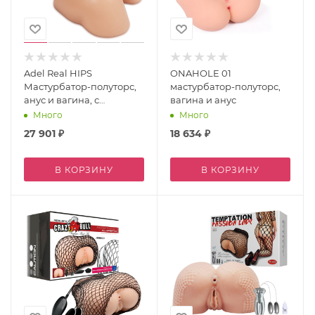
Adel Real HIPS
ONAHOLE 01
Мастурбатор-полуторс,
мастурбатор-полуторс,
анус и вагина, с
вагина и анус
двойным слоем
Много
Много
материала
27 901
₽
18 634
₽
В КОРЗИНУ
В КОРЗИНУ