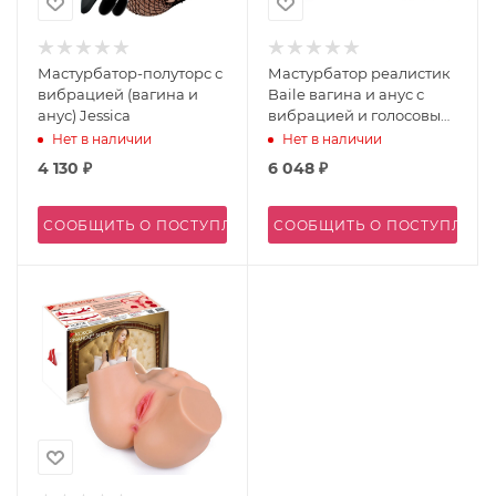
Мастурбатор-полуторс с
Мастурбатор реалистик
вибрацией (вагина и
Baile вагина и анус с
анус) Jessica
вибрацией и голосовым
сопровождением
Нет в наличии
Нет в наличии
4 130
₽
6 048
₽
СООБЩИТЬ О ПОСТУПЛЕНИИ
СООБЩИТЬ О ПОСТУПЛЕН