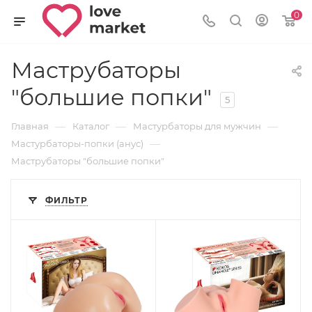
0
Маструбаторы
"большие попки"
5
—
—
—
Главная
Каталог
Мастурбаторы для мужчин
—
Мастурбаторы-попки (анус)
Маструбаторы "большие попки"
ФИЛЬТР