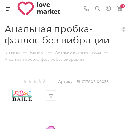
0
Анальная пробка-
фаллос без вибрации
—
—
—
Главная
Каталог
Анальные стимуляторы
Анальная пробка-фаллос без вибрации
Артикул:
BI-017002-0603S