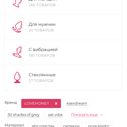
265 ТОВАРОВ
Для мужчин
20 ТОВАРОВ
С вибрацией
190 ТОВАРОВ
Стеклянные
27 ТОВАРОВ
Бренд
LOVEHONEY
4sexdream
50 shades of grey
we-vibe
Показать еще
Материал
abs пластик
cиликон
pure elastic