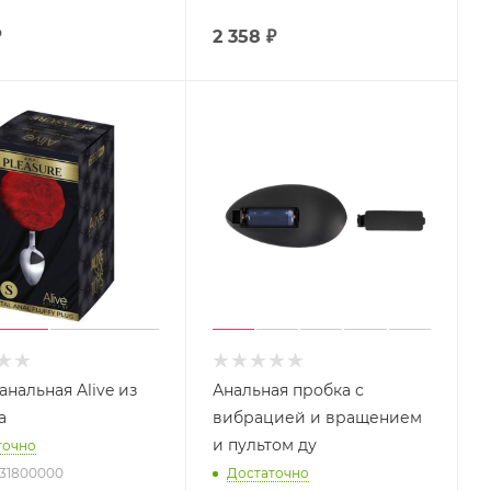
₽
2 358
₽
анальная Alive из
Анальная пробка с
а
вибрацией и вращением
и пультом ду
точно
031800000
Достаточно