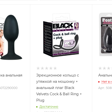
лка анальная
Эрекционное кольцо с
Анальн
утяжкой на мошонку +
Нет в 
анальный плаг Black
 5072290000
Арт.: 50
Velvets Cock & Ball Ring +
Plug
Достаточно