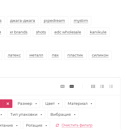
s
джага-джага
pipedream
mystim
и
xr brands
shots
edc wholesale
kanikule
латекс
металл
пвх
пластик
силикон
1
Размер
Цвет
Материал
Тип упаковки
Вибрация
итания
Ротация
Очистить фильтр