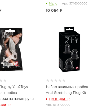
Мало
Арт.: 5746000000
₽
10 064
₽
Plug by You2Toys
Набор анальных пробок
ая пробка
Anal Stretching Plug Kit
емая на палец руки
Нет в наличии
наличии
Арт.: 5315700000