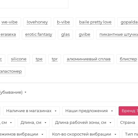
we-vibe
lovehoney
b-vibe
baile pretty love
gopalda
erasexa
erotic fantasy
glas
gvibe
пикантные штучк
c
silicone
tpe
tpr
алюминиевый сплав
блистер
эластомер
(убывание)
Наличие в магазинах
Наши предложения
Бренд
: 
 см
Длина, см
Длина рабочей зоны, см
Страна
режимов вибрации
Кол-во скоростей вибрации
Тип п