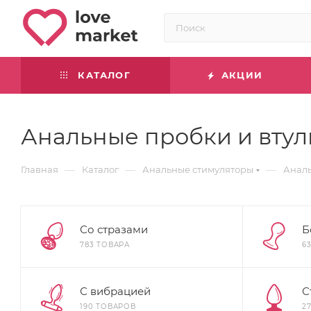
КАТАЛОГ
АКЦИИ
Анальные пробки и вту
—
—
—
Главная
Каталог
Анальные стимуляторы
Аналь
Со стразами
Б
783 ТОВАРА
6
С вибрацией
С
190 ТОВАРОВ
2