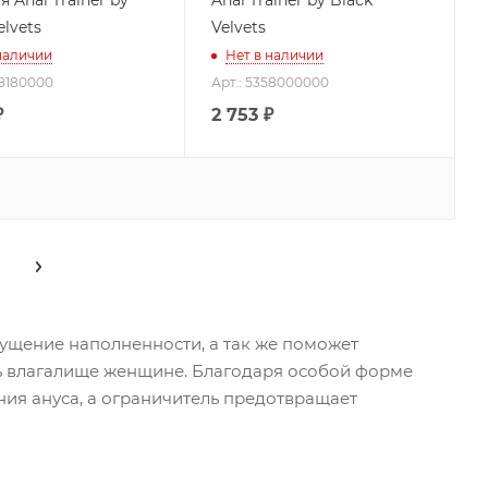
elvets
Velvets
наличии
Нет в наличии
58180000
Арт.: 5358000000
₽
2 753
₽
щущение наполненности, а так же поможет
ить влагалище женщине. Благодаря особой форме
ния ануса, а ограничитель предотвращает