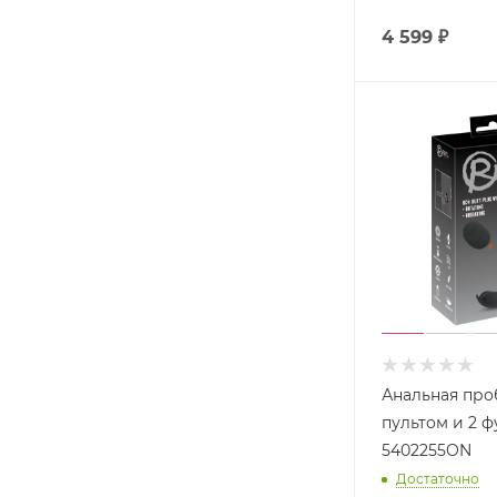
4 599
₽
Анальная про
пультом и 2 
5402255ON
Достаточно