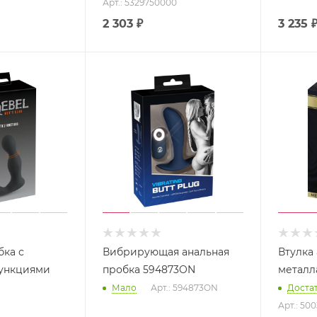
Арт.: 5329750000
2 303
₽
3 235
бка с
Вибрирующая анальная
Втулка 
функциями
пробка 594873ON
металл
Мало
Арт.: 594873ON
Доста
Арт.: 50