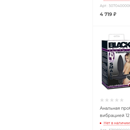
Арт.: 507040000
4 719
₽
Анальная про
вибрацией 12
Нет в наличии