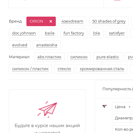
Бренд
ORION
4sexdream
50 shades of grey
doc johnson
baile
fun factory
lola
satisfyer
evolved
anasteisha
Материал
abs пластик
cиликон
pure elastic
pv
силикон / пластик
стекло
хромированная сталь
Популярность 
Цена
Диаметр,
Будьте в курсе наших акций
Кол-во 
и новостей