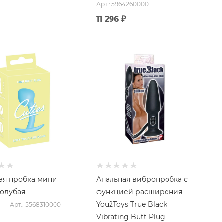
Арт.: 5964260000
11 296
₽
ая пробка мини
Анальная вибропробка с
голубая
функцией расширения
You2Toys True Black
Арт.: 5568310000
Vibrating Butt Plug