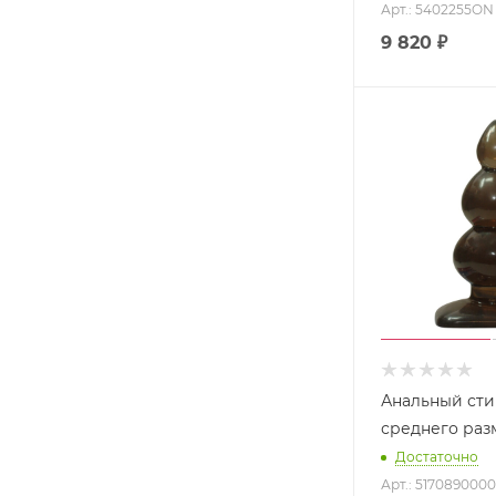
Арт.: 5402255ON
9 820
₽
Анальный ст
среднего раз
Достаточно
Арт.: 5170890000