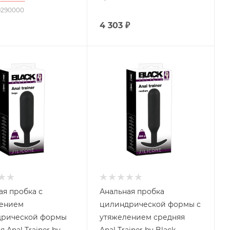
69290000
4 303
₽
ая пробка с
Анальная пробка
лением
цилиндрической формы с
дрической формы
утяжелением средняя
 Anal Trainer by
Anal Trainer by Black