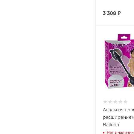
3 308
₽
Анальная про
расширением 
Balloon
Нет в наличии