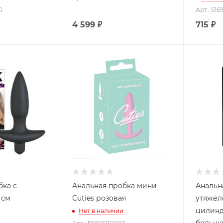
0
Арт.: 51
4 599
₽
715
₽
бка с
Анальная пробка мини
Анальн
 см
Cuties розовая
утяже
цилин
Нет в наличии
большая