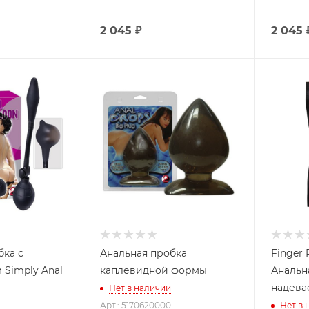
2 045
₽
2 045
бка с
Анальная пробка
Finger 
Simply Anal
каплевидной формы
Анальн
надева
Нет в наличии
Арт.: 5170620000
Нет в 