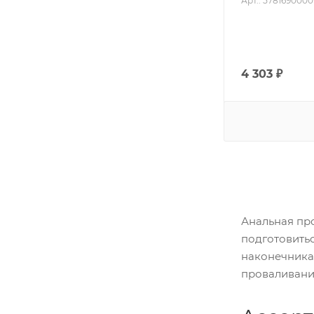
Арт.: 5781690000
4 303
₽
Анальная про
подготовитьс
наконечника 
проваливание