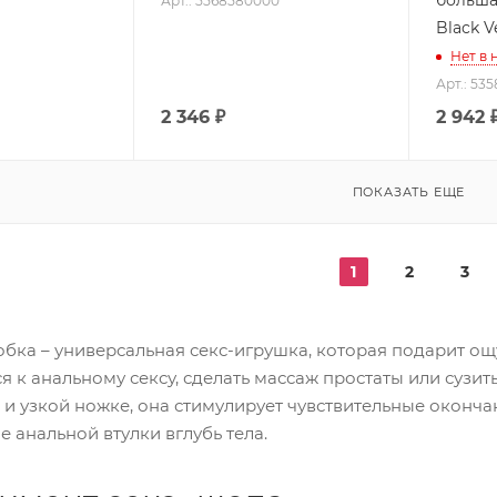
Арт.: 5568580000
Black V
Нет в 
Арт.: 53
2 346
₽
2 942
ПОКАЗАТЬ ЕЩЕ
1
2
3
бка – универсальная секс-игрушка, которая подарит о
я к анальному сексу, сделать массаж простаты или суз
и узкой ножке, она стимулирует чувствительные оконча
 анальной втулки вглубь тела.