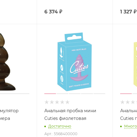
6 374
₽
1 327
₽
имулятор
Анальная пробка мини
Анальн
мера
Cuties фиолетовая
Cuties 
Достаточно
Много
Арт.: 5568400000